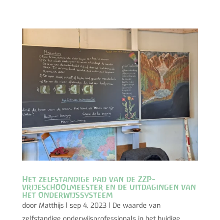
Het zelfstandige pad van de ZZP-
vrijeschoolmeester en de uitdagingen van
het onderwijssysteem
door
Matthijs
|
sep 4, 2023
|
De waarde van
zelfstandige onderwijsprofessionals in het huidige