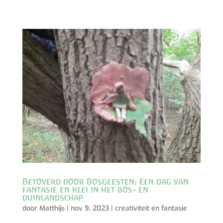
Betoverd door Bosgeesten: Een dag van
fantasie en klei in het bos- en
duinlandschap
door
Matthijs
|
nov 9, 2023
|
creativiteit en fantasie