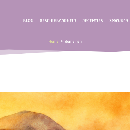
BLOG
BESCHIKBAARHEID
RECENTIES
Spreuken
>
Home
domeinen